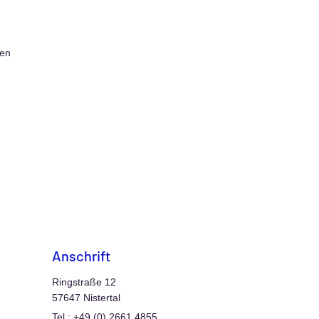
ren
Anschrift
Ringstraße 12
57647 Nistertal
Tel.: +49 (0) 2661 4855