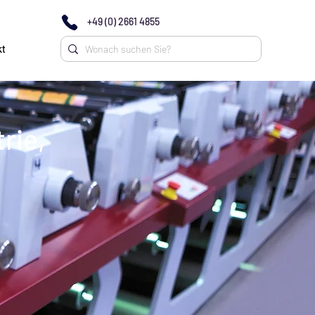
+49 (0) 2661 4855
t
rie,