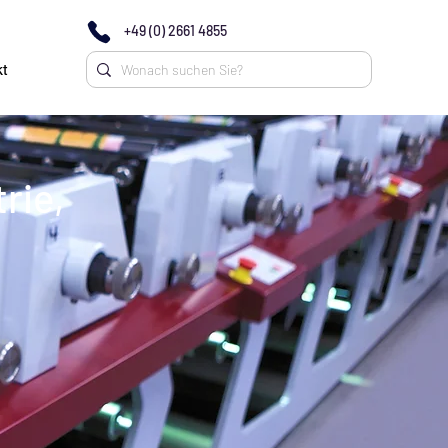
+49 (0) 2661 4855
t
rie,